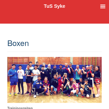
TuS Syke
Der TuS Syke e.V. stellt sich vor
TuS Syke
Boxen
Trainingszeiten