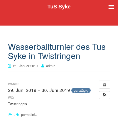
TuS Syke
Der TuS Syke e.V. stellt sich vor
TuS Syke
Wasserballturnier des Tus
Syke in Twistringen
21. Januar 2019
admin
WANN:
29. Juni 2019 – 30. Juni 2019
ganztägig
WO:
Twistringen
.
.
permalink