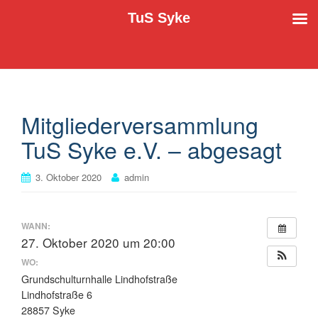
TuS Syke
Der TuS Syke e.V. stellt sich vor
TuS Syke
Mitgliederversammlung
TuS Syke e.V. – abgesagt
3. Oktober 2020
admin
WANN:
27. Oktober 2020 um 20:00
WO:
Grundschulturnhalle Lindhofstraße
Lindhofstraße 6
28857 Syke