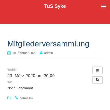
TuS Syke
Der TuS Syke e.V. stellt sich vor
TuS Syke
Mitgliederversammlung
10. Februar 2020
admin
WANN:
23. März 2020 um 20:00
WO:
Noch unbekannt
.
.
permalink