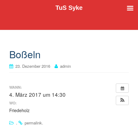
TuS Syke
Der TuS Syke e.V. stellt sich vor
TuS Syke
Boßeln
23. Dezember 2016
admin
WANN:
4. März 2017 um 14:30
WO:
Friedeholz
.
.
permalink