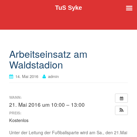
TuS Syke
Der TuS Syke e.V. stellt sich vor
TuS Syke
Arbeitseinsatz am
Waldstadion
14. Mai 2016
admin
WANN:
21. Mai 2016 um 10:00 – 13:00
PREIS:
Kostenlos
Unter der Leitung der Fußballsparte wird am Sa., den 21.Mai