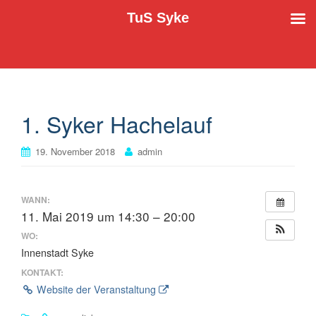
TuS Syke
Der TuS Syke e.V. stellt sich vor
TuS Syke
1. Syker Hachelauf
19. November 2018
admin
WANN:
11. Mai 2019 um 14:30 – 20:00
WO:
Innenstadt Syke
KONTAKT:
Website der Veranstaltung