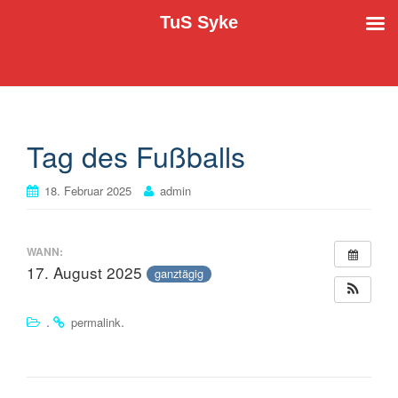
TuS Syke
Der TuS Syke e.V. stellt sich vor
TuS Syke
Tag des Fußballs
18. Februar 2025
admin
WANN:
17. August 2025
ganztägig
.
.
permalink